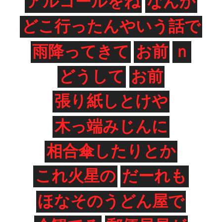
アルコールをね
なんか
どこ行ったんやいう話で
雨降ってきて
お前
ｎ
どうして
お前
張り紙しとけや
木っ端みじんに
相合傘したりとか
これ火星の
だーれも
ほなそのうどん屋で